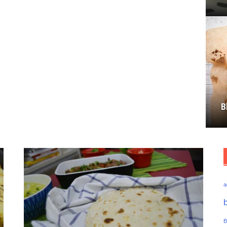
B
a
B