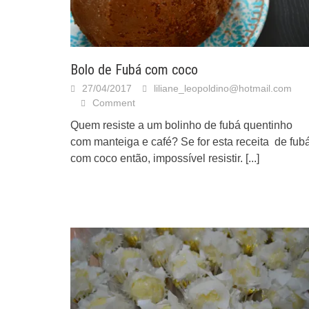
Bolo de Fubá com coco
27/04/2017
liliane_leopoldino@hotmail.com
Comment
Quem resiste a um bolinho de fubá quentinho
com manteiga e café? Se for esta receita de fub
com coco então, impossível resistir.
[...]