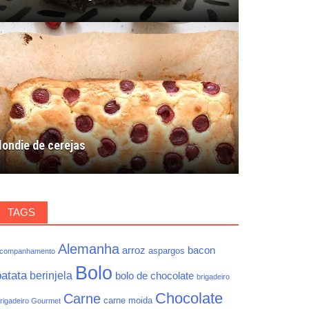
londie de cerejas
TAGS
Alemanha
arroz
bacon
aspargos
companhamento
Bolo
batata
berinjela
bolo de chocolate
brigadeiro
Chocolate
Carne
carne moida
rigadeiro Gourmet