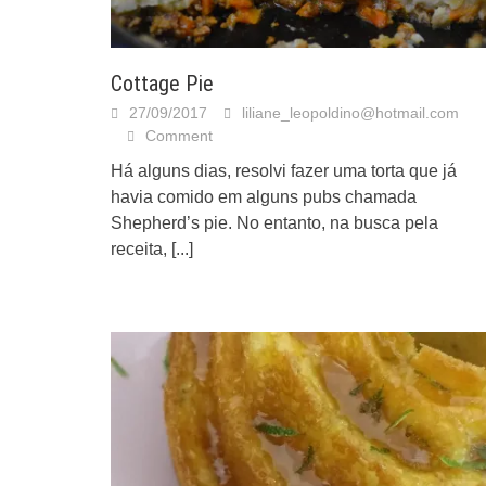
Cottage Pie
27/09/2017
liliane_leopoldino@hotmail.com
Comment
Há alguns dias, resolvi fazer uma torta que já
havia comido em alguns pubs chamada
Shepherd’s pie. No entanto, na busca pela
receita,
[...]