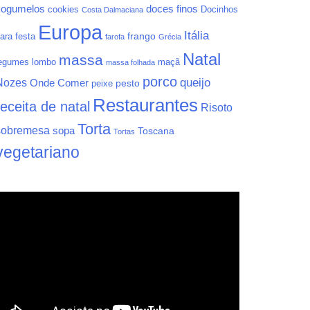
cogumelos
doces finos
cookies
Docinhos
Costa Dalmaciana
Europa
Itália
frango
ara festa
farofa
Grécia
Natal
massa
egumes
lombo
maçã
massa folhada
porco
queijo
Nozes
Onde Comer
pesto
peixe
Restaurantes
receita de natal
Risoto
Torta
sobremesa
sopa
Toscana
Tortas
vegetariano