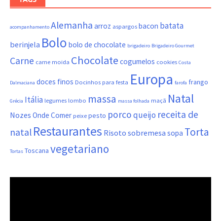
Alemanha
batata
arroz
bacon
aspargos
acompanhamento
Bolo
berinjela
bolo de chocolate
brigadeiro
Brigadeiro Gourmet
Chocolate
Carne
cogumelos
carne moida
cookies
Costa
Europa
doces finos
frango
Docinhos para festa
Dalmaciana
farofa
Natal
massa
Itália
legumes
lombo
maçã
Grécia
massa folhada
porco
receita de
queijo
Nozes
Onde Comer
pesto
peixe
Restaurantes
Torta
natal
Risoto
sobremesa
sopa
vegetariano
Toscana
Tortas