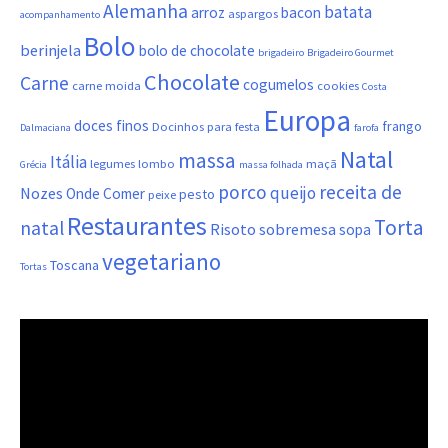
Alemanha
batata
arroz
bacon
aspargos
acompanhamento
Bolo
berinjela
bolo de chocolate
brigadeiro
Brigadeiro Gourmet
Chocolate
Carne
cogumelos
carne moida
cookies
Costa
Europa
doces finos
frango
Docinhos para festa
Dalmaciana
farofa
Natal
massa
Itália
legumes
lombo
maçã
Grécia
massa folhada
porco
receita de
queijo
Nozes
Onde Comer
pesto
peixe
Restaurantes
Torta
natal
Risoto
sobremesa
sopa
vegetariano
Toscana
Tortas