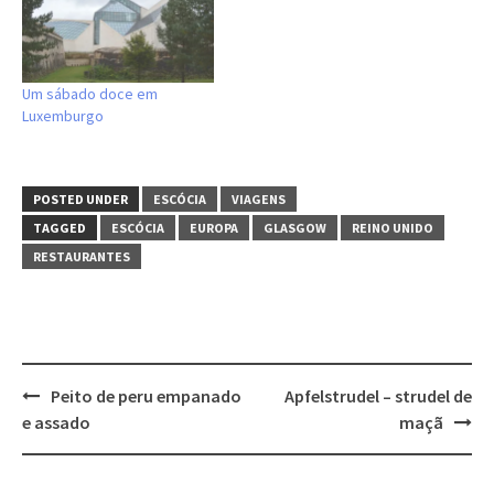
Um sábado doce em
Luxemburgo
POSTED UNDER
ESCÓCIA
VIAGENS
TAGGED
ESCÓCIA
EUROPA
GLASGOW
REINO UNIDO
RESTAURANTES
Post
Peito de peru empanado
Apfelstrudel – strudel de
navigation
e assado
maçã