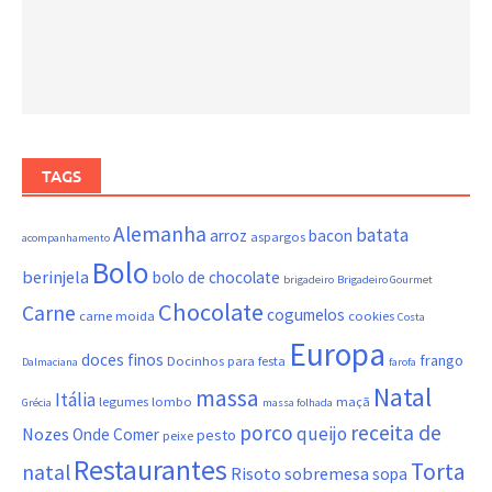
TAGS
Alemanha
batata
arroz
bacon
aspargos
acompanhamento
Bolo
berinjela
bolo de chocolate
brigadeiro
Brigadeiro Gourmet
Chocolate
Carne
cogumelos
carne moida
cookies
Costa
Europa
doces finos
frango
Docinhos para festa
Dalmaciana
farofa
Natal
massa
Itália
legumes
lombo
maçã
Grécia
massa folhada
porco
receita de
queijo
Nozes
Onde Comer
pesto
peixe
Restaurantes
Torta
natal
Risoto
sobremesa
sopa