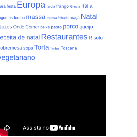
Europa
Itália
frango
ara festa
farofa
Grécia
Natal
massa
egumes
lombo
maçã
massa folhada
porco
queijo
Nozes
Onde Comer
pesto
peixe
Restaurantes
receita de natal
Risoto
Torta
sobremesa
sopa
Toscana
Tortas
vegetariano