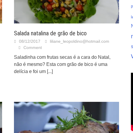
p
l
Salada natalina de grão de bico
08/12/2017
liliane_leopoldino@hotmail.com
Comment
Saladinha com frutas secas é a cara do Natal,
não é mesmo? Esta com grão de bico é uma
delícia e foi um
[...]