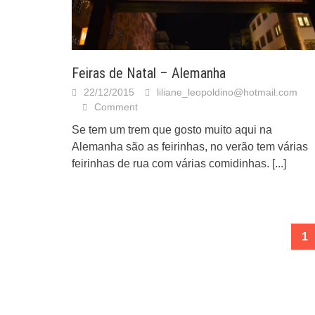
Feiras de Natal – Alemanha
22/12/2015
liliane_leopoldino@hotmail.com
Comment
Se tem um trem que gosto muito aqui na
Alemanha são as feirinhas, no verão tem várias
feirinhas de rua com várias comidinhas.
[...]
Posts
1
navigation