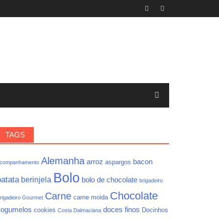
TAGS
Alemanha
arroz
bacon
aspargos
companhamento
Bolo
batata
berinjela
bolo de chocolate
brigadeiro
Chocolate
Carne
carne moida
rigadeiro Gourmet
cogumelos
doces finos
cookies
Docinhos
Costa Dalmaciana