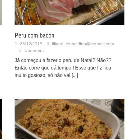
Peru com bacon
23/12/2015
liliane_leopoldino@hotmail.com
Comment
Já começou a fazer o peru de Natal? Não??
Então corre que dá tempo!! Esse que fiz fica
muito gostoso, só não vai
[...]