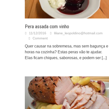
Pera assada com vinho
11/12/2016
liliane_leopoldino@hotmail.com
Comment
Quer causar na sobremesa, mas sem bagunça e
horas na cozinha? Estas peras vão te ajudar.
Elas ficam chiques, saborosas, e podem ser
[...]