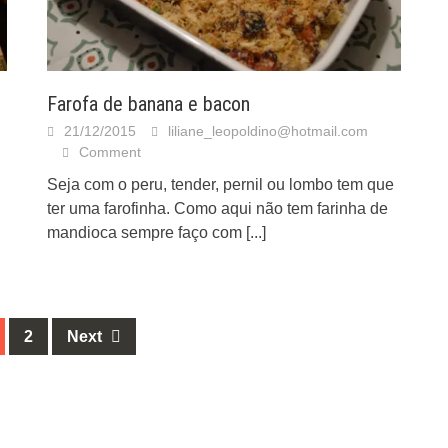
Farofa de banana e bacon
21/12/2015
liliane_leopoldino@hotmail.com
Comment
Seja com o peru, tender, pernil ou lombo tem que
ter uma farofinha. Como aqui não tem farinha de
mandioca sempre faço com
[...]
2
Next