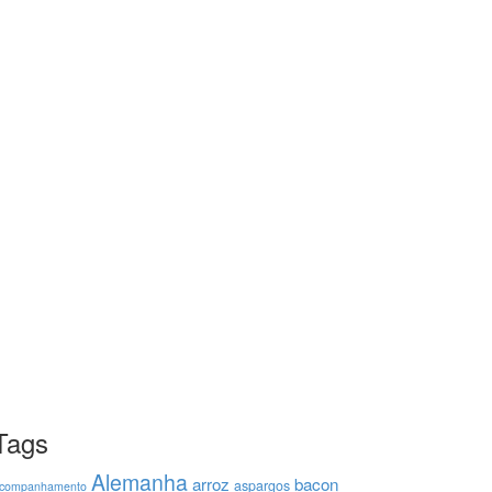
Tags
Alemanha
arroz
bacon
aspargos
companhamento