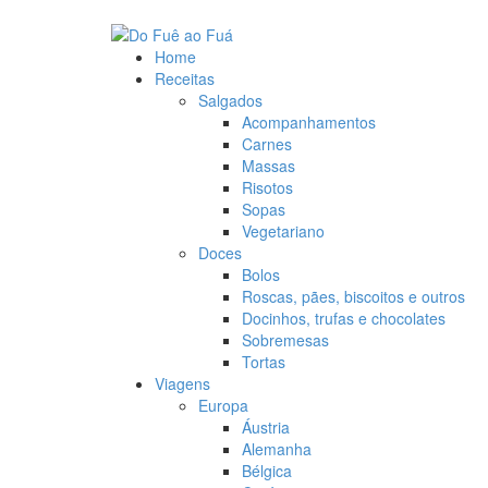
Skip
to
content
Home
Receitas
Salgados
Acompanhamentos
Carnes
Massas
Risotos
Sopas
Vegetariano
Doces
Bolos
Roscas, pães, biscoitos e outros
Docinhos, trufas e chocolates
Sobremesas
Tortas
Viagens
Europa
Áustria
Alemanha
Bélgica