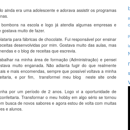
 ainda era uma adolescente e adorava assistir os programas
inas.
B
e bombons na escola e logo já atendia algumas empresas e
 gostava muito de fazer.
p
ataria para fábricas de chocolate. Fui responsável por ensinar
receitas desenvolvidas por mim. Gostava muito das aulas, mas
l
ndas e o blog de receitas que escrevia.
abalhar na minha área de formação (Administração) e pensei
estava muito enganada. Não adianta fugir do que realmente
mais e mais encomendas, sempre que possível voltava a minha
feitaria, e por fim, transformei meu blog neste site onde
nha por um período de 2 anos. Logo vi a oportunidade de
confeitaria. Transformar o meu hobby em algo sério se tornou
ei em busca de novos sabores e agora estou de volta com muitas
res e alunos.