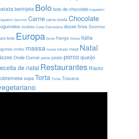
Bolo
batata
berinjela
bolo de chocolate
brigadeiro
Chocolate
Carne
carne moida
rigadeiro Gourmet
cogumelos
doces finos
cookies
Docinhos
Costa Dalmaciana
Europa
Itália
frango
ara festa
farofa
Grécia
Natal
massa
egumes
lombo
maçã
massa folhada
porco
queijo
Nozes
Onde Comer
pesto
peixe
Restaurantes
receita de natal
Risoto
Torta
sobremesa
sopa
Toscana
Tortas
vegetariano