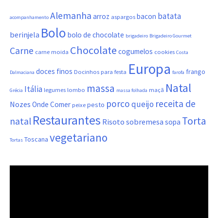
Alemanha
batata
arroz
bacon
aspargos
acompanhamento
Bolo
berinjela
bolo de chocolate
brigadeiro
Brigadeiro Gourmet
Chocolate
Carne
cogumelos
carne moida
cookies
Costa
Europa
doces finos
frango
Docinhos para festa
Dalmaciana
farofa
Natal
massa
Itália
legumes
lombo
maçã
Grécia
massa folhada
porco
receita de
queijo
Nozes
Onde Comer
pesto
peixe
Restaurantes
Torta
natal
Risoto
sobremesa
sopa
vegetariano
Toscana
Tortas