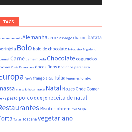
TAGS
Alemanha
batata
arroz
bacon
aspargos
companhamento
Bolo
erinjela
bolo de chocolate
brigadeiro
Brigadeiro
Chocolate
Carne
cogumelos
carne moida
ourmet
doces finos
ookies
Docinhos para festa
Costa Dalmaciana
Europa
Itália
frango
legumes
lombo
farofa
Grécia
Natal
massa
Nozes
Onde Comer
maçã
massa folhada
porco
receita de natal
queijo
pesto
eixe
Restaurantes
Risoto
sobremesa
sopa
vegetariano
Torta
Toscana
Tortas