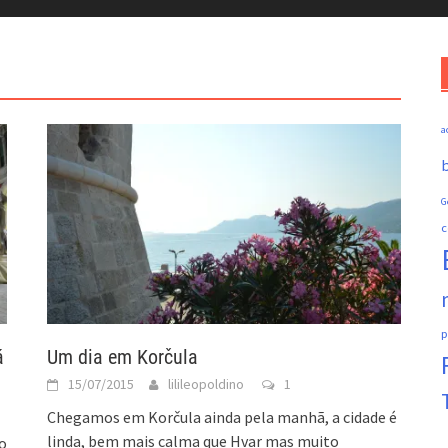
a
b
G
c
p
á
Um dia em Korčula
15/07/2015
lilileopoldino
1
Chegamos em Korčula ainda pela manhã, a cidade é
linda, bem mais calma que Hvar mas muito
o