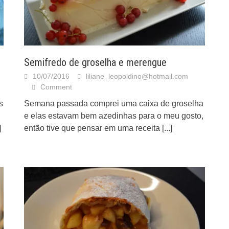
Semifredo de groselha e merengue
10/07/2016
liliane_leopoldino@hotmail.com
Comment
s
Semana passada comprei uma caixa de groselha
e elas estavam bem azedinhas para o meu gosto,
]
então tive que pensar em uma receita
[...]