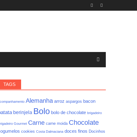
TAGS
Alemanha
arroz
bacon
aspargos
companhamento
Bolo
batata
berinjela
bolo de chocolate
brigadeiro
Chocolate
Carne
carne moida
rigadeiro Gourmet
cogumelos
doces finos
cookies
Docinhos
Costa Dalmaciana