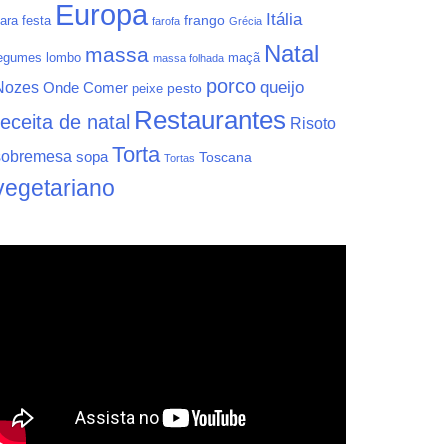
Europa
Itália
frango
ara festa
farofa
Grécia
Natal
massa
egumes
lombo
maçã
massa folhada
porco
queijo
Nozes
Onde Comer
pesto
peixe
Restaurantes
receita de natal
Risoto
Torta
sobremesa
sopa
Toscana
Tortas
vegetariano