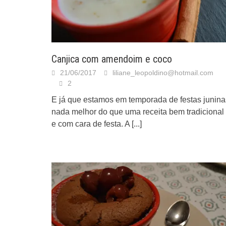
Canjica com amendoim e coco
21/06/2017
liliane_leopoldino@hotmail.com
2
E já que estamos em temporada de festas junina
nada melhor do que uma receita bem tradicional
e com cara de festa. A
[...]