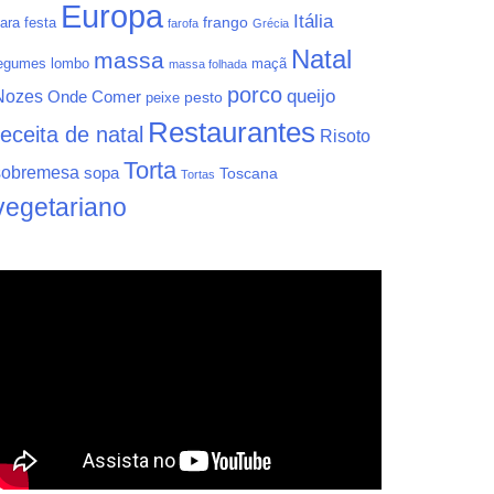
Europa
Itália
frango
ara festa
farofa
Grécia
Natal
massa
egumes
lombo
maçã
massa folhada
porco
queijo
Nozes
Onde Comer
pesto
peixe
Restaurantes
receita de natal
Risoto
Torta
sobremesa
sopa
Toscana
Tortas
vegetariano