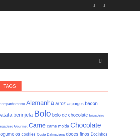
TAGS
Alemanha
arroz
bacon
aspargos
companhamento
Bolo
batata
berinjela
bolo de chocolate
brigadeiro
Chocolate
Carne
carne moida
rigadeiro Gourmet
cogumelos
doces finos
cookies
Docinhos
Costa Dalmaciana