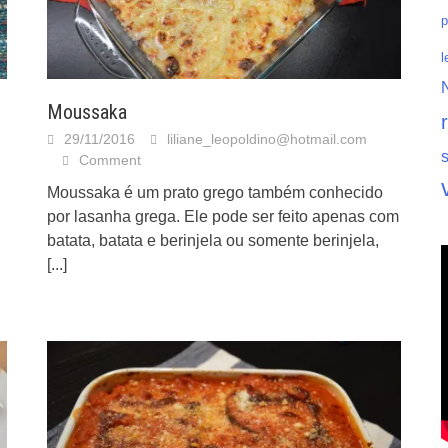
p
l
Moussaka
29/11/2016
liliane_leopoldino@hotmail.com
Comment
Moussaka é um prato grego também conhecido
por lasanha grega. Ele pode ser feito apenas com
batata, batata e berinjela ou somente berinjela,
[...]