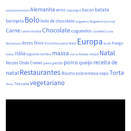
Alemanha
batata
arroz
bacon
aspargos
acompanhamento
Bolo
berinjela
bolo de chocolate
brigadeiro
Brigadeiro Gourmet
Chocolate
Carne
cogumelos
carne moida
cookies
Costa
Europa
doces finos
frango
Docinhos para festa
Dalmaciana
farofa
Natal
massa
Itália
legumes
lombo
maçã
Grécia
massa folhada
porco
receita de
queijo
Nozes
Onde Comer
pesto
peixe
Restaurantes
Torta
natal
Risoto
sobremesa
sopa
vegetariano
Toscana
Tortas