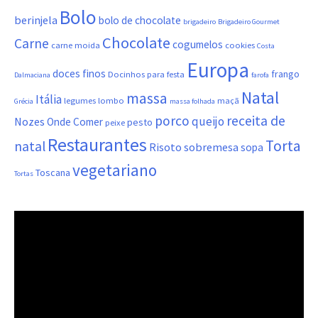
Bolo
berinjela
bolo de chocolate
brigadeiro
Brigadeiro Gourmet
Chocolate
Carne
cogumelos
carne moida
cookies
Costa
Europa
doces finos
frango
Docinhos para festa
Dalmaciana
farofa
Natal
massa
Itália
legumes
lombo
maçã
Grécia
massa folhada
porco
receita de
queijo
Nozes
Onde Comer
pesto
peixe
Restaurantes
Torta
natal
Risoto
sobremesa
sopa
vegetariano
Toscana
Tortas