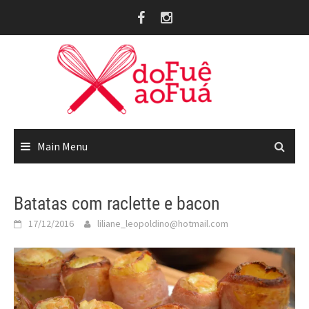
Skip
to
content
Main Menu
Batatas com raclette e bacon
17/12/2016
liliane_leopoldino@hotmail.com