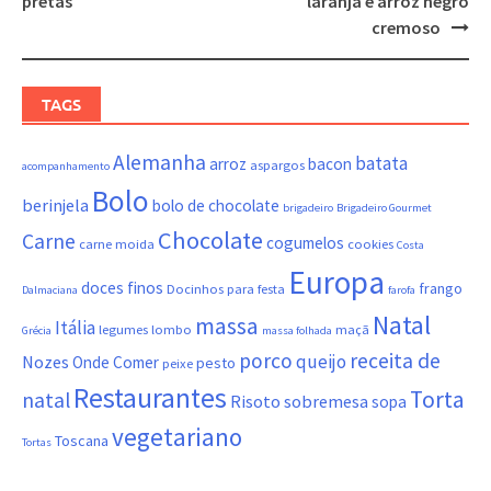
pretas
laranja e arroz negro
cremoso
TAGS
Alemanha
batata
arroz
bacon
aspargos
acompanhamento
Bolo
berinjela
bolo de chocolate
brigadeiro
Brigadeiro Gourmet
Chocolate
Carne
cogumelos
carne moida
cookies
Costa
Europa
doces finos
frango
Docinhos para festa
Dalmaciana
farofa
Natal
massa
Itália
legumes
lombo
maçã
Grécia
massa folhada
porco
receita de
queijo
Nozes
Onde Comer
pesto
peixe
Restaurantes
Torta
natal
Risoto
sobremesa
sopa
vegetariano
Toscana
Tortas