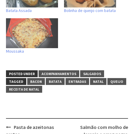
Batata Assada
Bolinha de queijo com batata
Moussaka
POSTED UNDER
ACOMPANHAMENTOS
SALGADOS
TAGGED
BACON
BATATA
ENTRADAS
NATAL
QUEIJO
RECEITA DE NATAL
Post
Pasta de azeitonas
Salmão com molho de
navigation