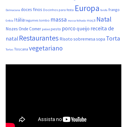
Europa
doces finos
frango
Docinhos para festa
Dalmaciana
farofa
Natal
massa
Itália
legumes
lombo
maçã
Grécia
massa folhada
porco
receita de
queijo
Nozes
Onde Comer
pesto
peixe
Restaurantes
Torta
natal
Risoto
sobremesa
sopa
vegetariano
Toscana
Tortas