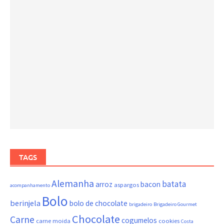
TAGS
Alemanha
batata
arroz
bacon
aspargos
acompanhamento
Bolo
berinjela
bolo de chocolate
brigadeiro
Brigadeiro Gourmet
Chocolate
Carne
cogumelos
carne moida
cookies
Costa