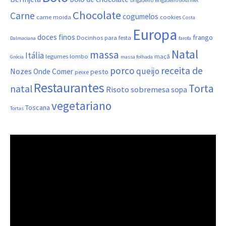
brigadeiro
Brigadeiro Gourmet
Chocolate
Carne
cogumelos
carne moida
cookies
Costa
Europa
doces finos
frango
Docinhos para festa
Dalmaciana
farofa
Natal
massa
Itália
legumes
lombo
maçã
Grécia
massa folhada
porco
receita de
queijo
Nozes
Onde Comer
pesto
peixe
Restaurantes
Torta
natal
Risoto
sobremesa
sopa
vegetariano
Toscana
Tortas