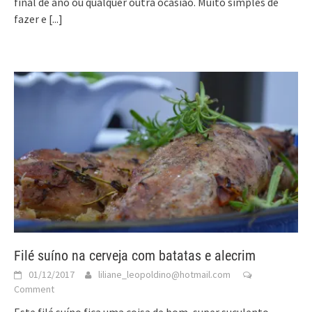
final de ano ou qualquer outra ocasião. Muito simples de
fazer e
[...]
Filé suíno na cerveja com batatas e alecrim
01/12/2017
liliane_leopoldino@hotmail.com
Comment
Este filé suíno fica uma coisa de bom, super suculento,