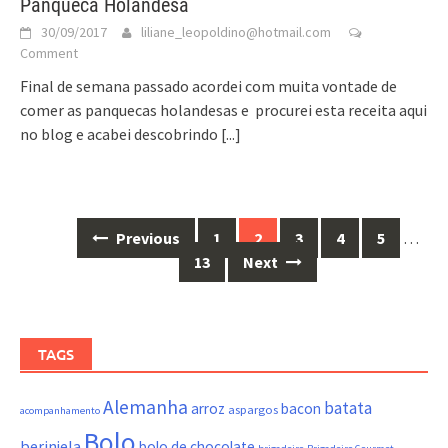
Panqueca Holandesa
30/09/2017
liliane_leopoldino@hotmail.com
Comment
Final de semana passado acordei com muita vontade de
comer as panquecas holandesas e procurei esta receita aqui
no blog e acabei descobrindo
[...]
Posts
Previous
1
2
3
4
5
…
navigation
13
Next
TAGS
Alemanha
batata
arroz
bacon
aspargos
acompanhamento
Bolo
berinjela
bolo de chocolate