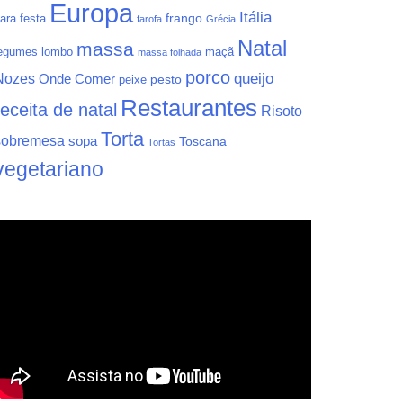
Europa
Itália
frango
ara festa
farofa
Grécia
Natal
massa
egumes
lombo
maçã
massa folhada
porco
queijo
Nozes
Onde Comer
pesto
peixe
Restaurantes
receita de natal
Risoto
Torta
sobremesa
sopa
Toscana
Tortas
vegetariano