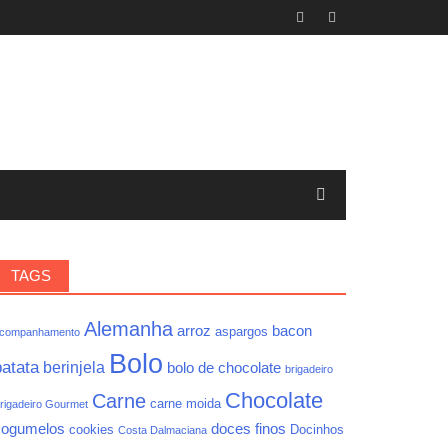
TAGS
Alemanha
arroz
bacon
aspargos
companhamento
Bolo
batata
berinjela
bolo de chocolate
brigadeiro
Chocolate
Carne
carne moida
rigadeiro Gourmet
cogumelos
doces finos
cookies
Docinhos
Costa Dalmaciana