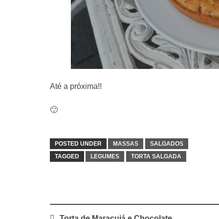
Até a próxima!!
🙂
POSTED UNDER
MASSAS
SALGADOS
TAGGED
LEGUMES
TORTA SALGADA
Post
Torta de Maracujá e Chocolate