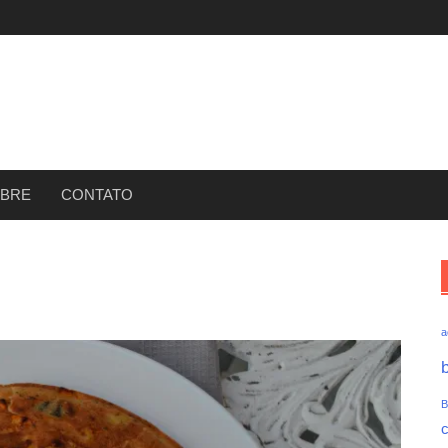
BRE
CONTATO
a
B