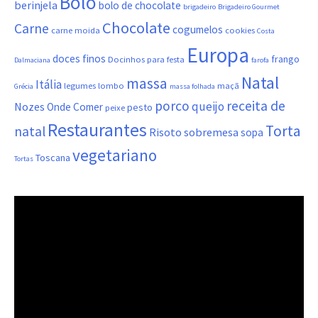
Bolo
berinjela
bolo de chocolate
brigadeiro
Brigadeiro Gourmet
Chocolate
Carne
cogumelos
carne moida
cookies
Costa
Europa
doces finos
frango
Docinhos para festa
Dalmaciana
farofa
Natal
massa
Itália
legumes
lombo
maçã
Grécia
massa folhada
porco
receita de
queijo
Nozes
Onde Comer
pesto
peixe
Restaurantes
Torta
natal
Risoto
sobremesa
sopa
vegetariano
Toscana
Tortas