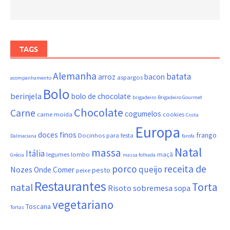
TAGS
Alemanha
batata
arroz
bacon
aspargos
acompanhamento
Bolo
berinjela
bolo de chocolate
brigadeiro
Brigadeiro Gourmet
Chocolate
Carne
cogumelos
carne moida
cookies
Costa
Europa
doces finos
frango
Docinhos para festa
Dalmaciana
farofa
Natal
massa
Itália
legumes
lombo
maçã
Grécia
massa folhada
porco
receita de
queijo
Nozes
Onde Comer
pesto
peixe
Restaurantes
Torta
natal
Risoto
sobremesa
sopa
vegetariano
Toscana
Tortas