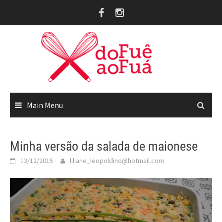
Skip
to
content
Main Menu
Minha versão da salada de maionese
13/12/2015
liliane_leopoldino@hotmail.com