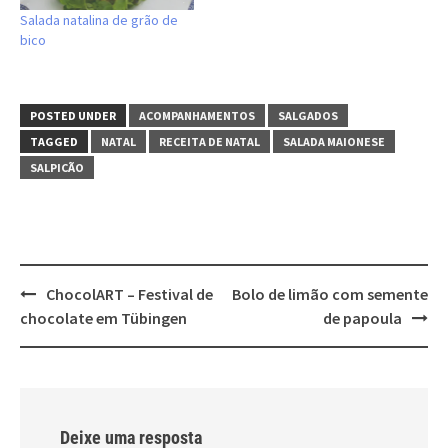
Salada natalina de grão de
bico
POSTED UNDER
ACOMPANHAMENTOS
SALGADOS
TAGGED
NATAL
RECEITA DE NATAL
SALADA MAIONESE
SALPICÃO
Post
ChocolART – Festival de
Bolo de limão com semente
navigation
chocolate em Tübingen
de papoula
Deixe uma resposta