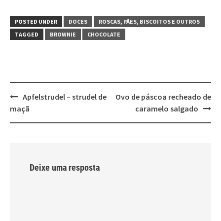
POSTED UNDER
DOCES
ROSCAS, PÃES, BISCOITOS E OUTROS
TAGGED
BROWNIE
CHOCOLATE
Post
Apfelstrudel – strudel de
Ovo de páscoa recheado de
navigation
maçã
caramelo salgado
Deixe uma resposta