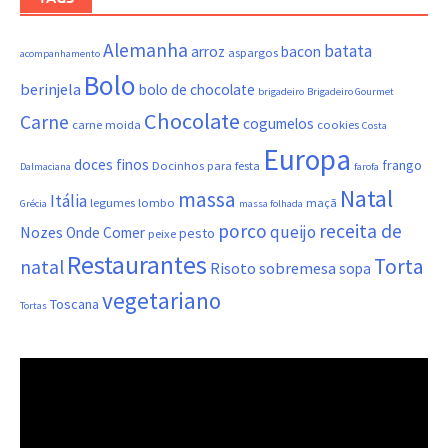
Alemanha
batata
arroz
bacon
aspargos
acompanhamento
Bolo
berinjela
bolo de chocolate
brigadeiro
Brigadeiro Gourmet
Chocolate
Carne
cogumelos
carne moida
cookies
Costa
Europa
doces finos
frango
Docinhos para festa
Dalmaciana
farofa
Natal
massa
Itália
legumes
lombo
maçã
Grécia
massa folhada
porco
receita de
queijo
Nozes
Onde Comer
pesto
peixe
Restaurantes
Torta
natal
Risoto
sobremesa
sopa
vegetariano
Toscana
Tortas