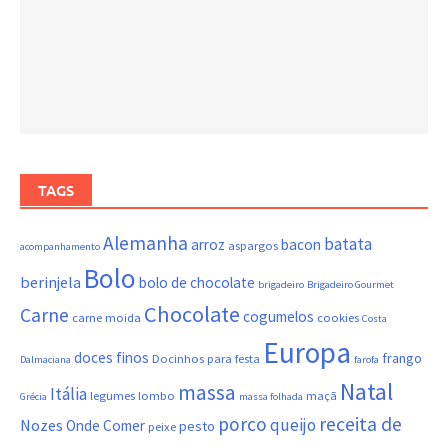
TAGS
Alemanha
batata
arroz
bacon
aspargos
acompanhamento
Bolo
berinjela
bolo de chocolate
brigadeiro
Brigadeiro Gourmet
Chocolate
Carne
cogumelos
carne moida
cookies
Costa
Europa
doces finos
frango
Docinhos para festa
Dalmaciana
farofa
Natal
massa
Itália
legumes
lombo
maçã
Grécia
massa folhada
porco
receita de
queijo
Nozes
Onde Comer
pesto
peixe