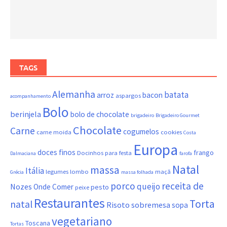
TAGS
Alemanha
batata
arroz
bacon
aspargos
acompanhamento
Bolo
berinjela
bolo de chocolate
brigadeiro
Brigadeiro Gourmet
Chocolate
Carne
cogumelos
carne moida
cookies
Costa
Europa
doces finos
frango
Docinhos para festa
Dalmaciana
farofa
Natal
massa
Itália
legumes
lombo
maçã
Grécia
massa folhada
porco
receita de
queijo
Nozes
Onde Comer
pesto
peixe
Restaurantes
Torta
natal
Risoto
sobremesa
sopa
vegetariano
Toscana
Tortas