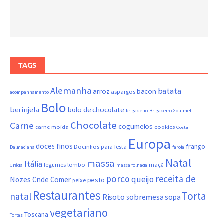
TAGS
Alemanha
batata
arroz
bacon
aspargos
acompanhamento
Bolo
berinjela
bolo de chocolate
brigadeiro
Brigadeiro Gourmet
Chocolate
Carne
cogumelos
carne moida
cookies
Costa
Europa
doces finos
frango
Docinhos para festa
Dalmaciana
farofa
Natal
massa
Itália
legumes
lombo
maçã
Grécia
massa folhada
porco
receita de
queijo
Nozes
Onde Comer
pesto
peixe
Restaurantes
Torta
natal
Risoto
sobremesa
sopa
vegetariano
Toscana
Tortas