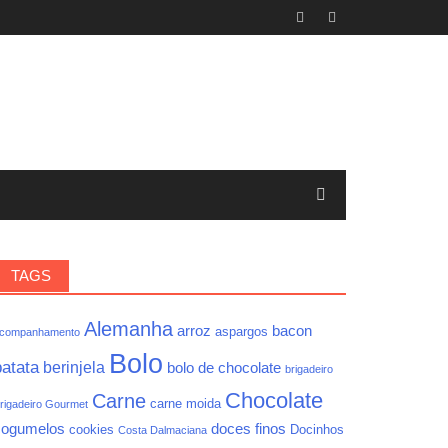
TAGS
Alemanha
arroz
bacon
aspargos
companhamento
Bolo
batata
berinjela
bolo de chocolate
brigadeiro
Chocolate
Carne
carne moida
rigadeiro Gourmet
cogumelos
doces finos
cookies
Docinhos
Costa Dalmaciana