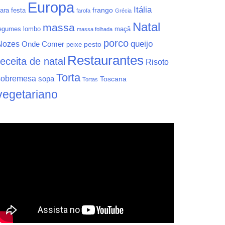
Europa
Itália
frango
ara festa
farofa
Grécia
Natal
massa
egumes
lombo
maçã
massa folhada
porco
queijo
Nozes
Onde Comer
pesto
peixe
Restaurantes
receita de natal
Risoto
Torta
sobremesa
sopa
Toscana
Tortas
vegetariano