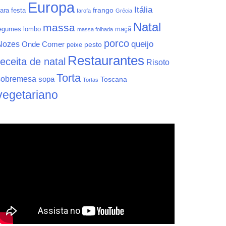
Europa
Itália
frango
ara festa
farofa
Grécia
Natal
massa
egumes
lombo
maçã
massa folhada
porco
queijo
Nozes
Onde Comer
pesto
peixe
Restaurantes
receita de natal
Risoto
Torta
sobremesa
sopa
Toscana
Tortas
vegetariano