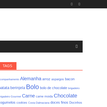
TAGS
Alemanha
arroz
bacon
aspargos
companhamento
Bolo
batata
berinjela
bolo de chocolate
brigadeiro
Chocolate
Carne
carne moida
rigadeiro Gourmet
cogumelos
doces finos
cookies
Docinhos
Costa Dalmaciana