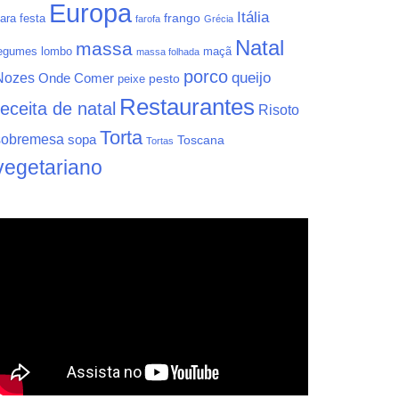
Europa
Itália
frango
ara festa
farofa
Grécia
Natal
massa
egumes
lombo
maçã
massa folhada
porco
queijo
Nozes
Onde Comer
pesto
peixe
Restaurantes
receita de natal
Risoto
Torta
sobremesa
sopa
Toscana
Tortas
vegetariano