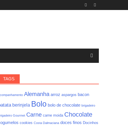
TAGS
Alemanha
arroz
bacon
aspargos
companhamento
Bolo
batata
berinjela
bolo de chocolate
brigadeiro
Chocolate
Carne
carne moida
rigadeiro Gourmet
cogumelos
doces finos
cookies
Docinhos
Costa Dalmaciana