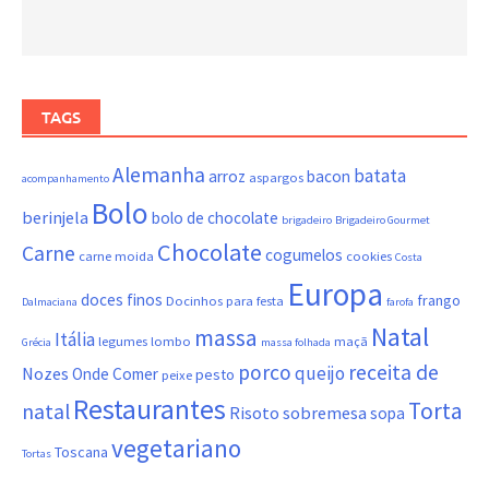
TAGS
Alemanha
batata
arroz
bacon
aspargos
acompanhamento
Bolo
berinjela
bolo de chocolate
brigadeiro
Brigadeiro Gourmet
Chocolate
Carne
cogumelos
carne moida
cookies
Costa
Europa
doces finos
frango
Docinhos para festa
Dalmaciana
farofa
Natal
massa
Itália
legumes
lombo
maçã
Grécia
massa folhada
porco
receita de
queijo
Nozes
Onde Comer
pesto
peixe
Restaurantes
Torta
natal
Risoto
sobremesa
sopa
vegetariano
Toscana
Tortas