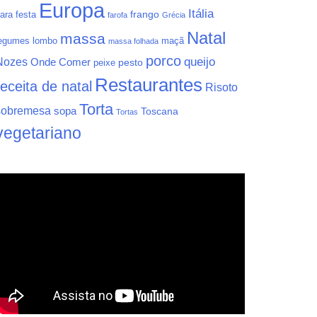
Europa
Itália
frango
ara festa
farofa
Grécia
Natal
massa
egumes
lombo
maçã
massa folhada
porco
queijo
Nozes
Onde Comer
pesto
peixe
Restaurantes
receita de natal
Risoto
Torta
sobremesa
sopa
Toscana
Tortas
vegetariano