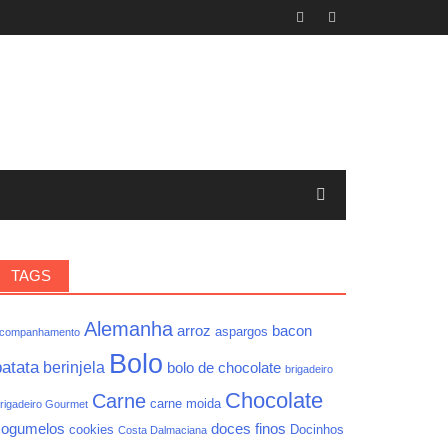
TAGS
Alemanha
arroz
bacon
aspargos
companhamento
Bolo
batata
berinjela
bolo de chocolate
brigadeiro
Chocolate
Carne
carne moida
rigadeiro Gourmet
cogumelos
doces finos
cookies
Docinhos
Costa Dalmaciana