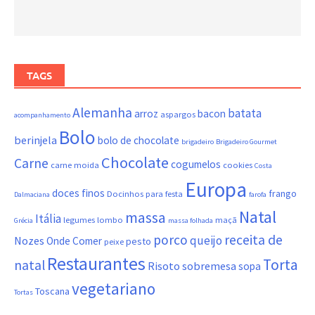
TAGS
Alemanha
batata
arroz
bacon
aspargos
acompanhamento
Bolo
berinjela
bolo de chocolate
brigadeiro
Brigadeiro Gourmet
Chocolate
Carne
cogumelos
carne moida
cookies
Costa
Europa
doces finos
frango
Docinhos para festa
Dalmaciana
farofa
Natal
massa
Itália
legumes
lombo
maçã
Grécia
massa folhada
porco
receita de
queijo
Nozes
Onde Comer
pesto
peixe
Restaurantes
Torta
natal
Risoto
sobremesa
sopa
vegetariano
Toscana
Tortas