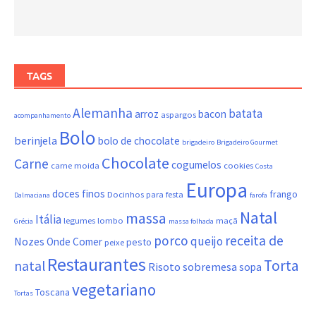
TAGS
Alemanha
batata
arroz
bacon
aspargos
acompanhamento
Bolo
berinjela
bolo de chocolate
brigadeiro
Brigadeiro Gourmet
Chocolate
Carne
cogumelos
carne moida
cookies
Costa
Europa
doces finos
frango
Docinhos para festa
Dalmaciana
farofa
Natal
massa
Itália
legumes
lombo
maçã
Grécia
massa folhada
porco
receita de
queijo
Nozes
Onde Comer
pesto
peixe
Restaurantes
Torta
natal
Risoto
sobremesa
sopa
vegetariano
Toscana
Tortas