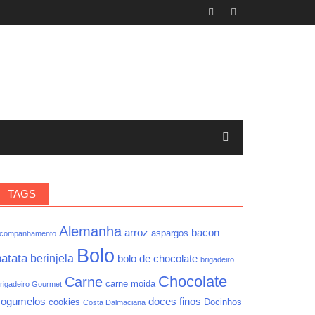
TAGS
Alemanha
arroz
bacon
aspargos
companhamento
Bolo
batata
berinjela
bolo de chocolate
brigadeiro
Chocolate
Carne
carne moida
rigadeiro Gourmet
cogumelos
doces finos
cookies
Docinhos
Costa Dalmaciana