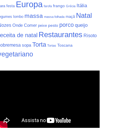
Europa
Itália
frango
ara festa
farofa
Grécia
Natal
massa
egumes
lombo
maçã
massa folhada
porco
queijo
Nozes
Onde Comer
pesto
peixe
Restaurantes
receita de natal
Risoto
Torta
sobremesa
sopa
Toscana
Tortas
vegetariano