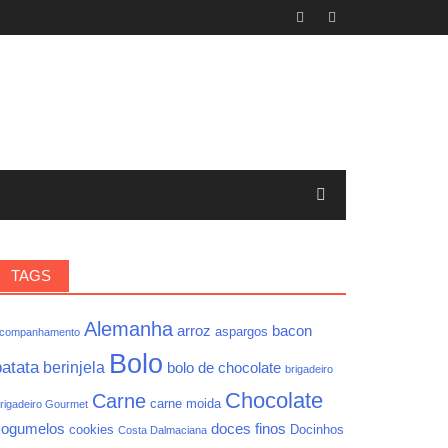
TAGS
Alemanha
arroz
bacon
aspargos
companhamento
Bolo
batata
berinjela
bolo de chocolate
brigadeiro
Chocolate
Carne
carne moida
rigadeiro Gourmet
cogumelos
doces finos
cookies
Docinhos
Costa Dalmaciana