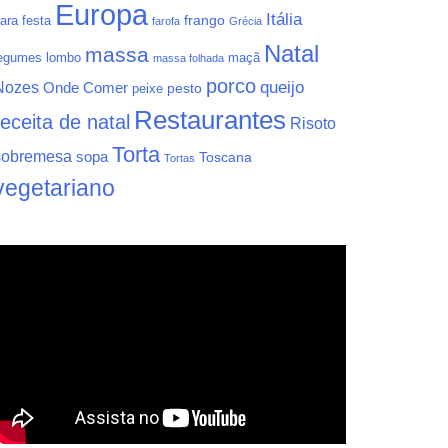
Europa
Itália
frango
ara festa
farofa
Grécia
Natal
massa
egumes
lombo
maçã
massa folhada
porco
queijo
Nozes
Onde Comer
pesto
peixe
Restaurantes
receita de natal
Risoto
Torta
sobremesa
sopa
Toscana
Tortas
vegetariano