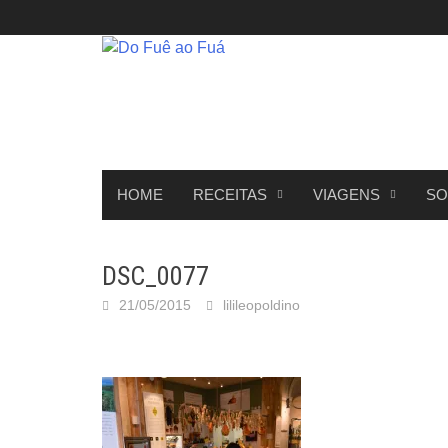
Skip
to
content
HOME
RECEITAS
VIAGENS
SO
DSC_0077
21/05/2015
lilileopoldino