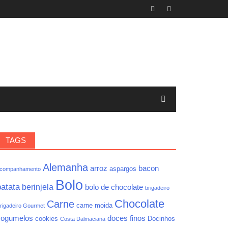
TAGS
Alemanha
arroz
bacon
aspargos
companhamento
Bolo
batata
berinjela
bolo de chocolate
brigadeiro
Chocolate
Carne
carne moida
rigadeiro Gourmet
cogumelos
doces finos
cookies
Docinhos
Costa Dalmaciana