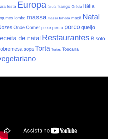
Europa
Itália
frango
ara festa
farofa
Grécia
Natal
massa
egumes
lombo
maçã
massa folhada
porco
queijo
Nozes
Onde Comer
pesto
peixe
Restaurantes
receita de natal
Risoto
Torta
sobremesa
sopa
Toscana
Tortas
vegetariano