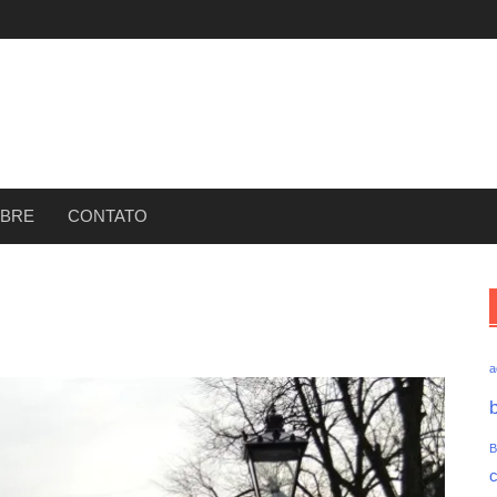
BRE
CONTATO
a
B