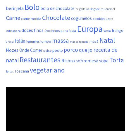
Bolo
berinjela
bolo de chocolate
brigadeiro
Brigadeiro Gourmet
Chocolate
Carne
cogumelos
carne moida
cookies
Costa
Europa
doces finos
frango
Docinhos para festa
Dalmaciana
farofa
Natal
massa
Itália
legumes
lombo
maçã
Grécia
massa folhada
porco
receita de
queijo
Nozes
Onde Comer
pesto
peixe
Restaurantes
Torta
natal
Risoto
sobremesa
sopa
vegetariano
Toscana
Tortas