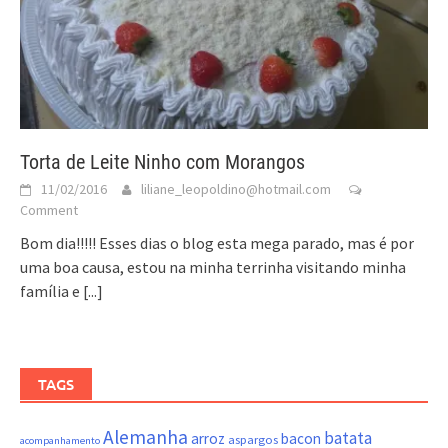
Torta de Leite Ninho com Morangos
11/02/2016
liliane_leopoldino@hotmail.com
Comment
Bom dia!!!!! Esses dias o blog esta mega parado, mas é por
uma boa causa, estou na minha terrinha visitando minha
família e
[...]
TAGS
Alemanha
batata
arroz
bacon
aspargos
acompanhamento