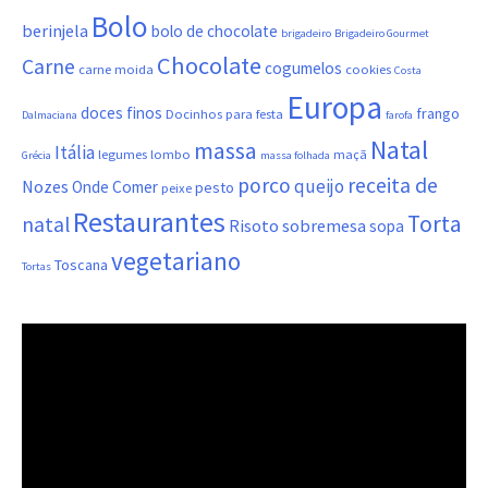
Bolo
berinjela
bolo de chocolate
brigadeiro
Brigadeiro Gourmet
Chocolate
Carne
cogumelos
carne moida
cookies
Costa
Europa
doces finos
frango
Docinhos para festa
Dalmaciana
farofa
Natal
massa
Itália
legumes
lombo
maçã
Grécia
massa folhada
porco
receita de
queijo
Nozes
Onde Comer
pesto
peixe
Restaurantes
Torta
natal
Risoto
sobremesa
sopa
vegetariano
Toscana
Tortas